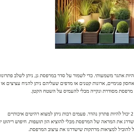
היות אתגר משמעותי. כדי לשמור על סדר במרפסת גן, ניתן לשלב פתרונו
חסון פנימיים, ארונות קטנים או מדפים שעליהם ניתן להניח עציצים או
על מרפסת מסודרת ונקייה מבלי להעמיס על השטח הקטן.
אם התקציב מוגבל, ריהוט למרפסת יד 2 יכול להיות פתרון נהדר. פעמים רבות ניתן למצוא רהיטים איכותיים
 לשדרג את המראה של המרפסת מבלי להוציא הון תועפות. חיפוש ריהוט יד
ל להוביל למציאות מרתקות שישדרגו את עיצוב המרפסת.