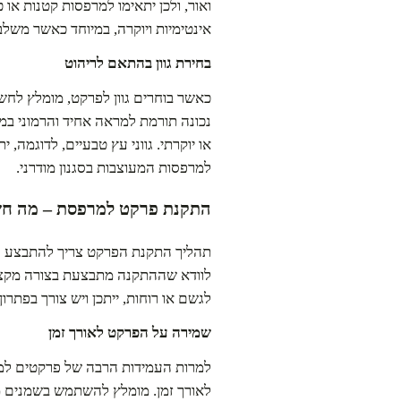
ואור, ולכן יתאימו למרפסות קטנות או
אינטימיות ויוקרה, במיוחד כאשר משל
בחירת גוון בהתאם לריהוט
כאשר בוחרים גוון לפרקט, מומלץ לחש
נכונה תורמת למראה אחיד והרמוני במר
או יוקרתי. גווני עץ טבעיים, לדוגמה, י
למרפסות המעוצבות בסגנון מודרני.
התקנת פרקט למרפסת – מה חש
תהליך התקנת הפרקט צריך להתבצע ע
לוודא שההתקנה מתבצעת בצורה מקצוע
לגשם או רוחות, ייתכן ויש צורך בפתרון
שמירה על הפרקט לאורך זמן
למרות העמידות הרבה של פרקטים למר
לאורך זמן. מומלץ להשתמש בשמנים מ