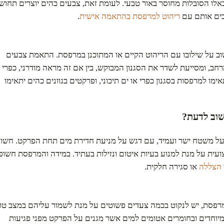
 כאלו הסובלות מחוסר באור טבעי. לעומת זאת, צבעים כהים יוצרים תחוש
בים אותם עם
ריהוט למרפסת בהתאמה אישית
.
וב על שילובו עם הריהוט הקיים או המתוכנן במרפסת. התאמת צבעים
חב, ומסייעת לשדר את הסגנון המבוקש, בין אם זה מראה מודרני, כפרי
תאימו למרפסות בסגנון כפרי או ים תיכוני, ופרקטים בגוונים כהים יתאימו
וב לדעת?
ל משטח ישר ועמיד, עם דגש על מניעת חדירת מים תחת הפרקט. חשוב
ית על מנת למנוע בעיות איטום ונזילות בעתיד. במידה והמרפסת חשופ
הצללה
או סגירה חלקית.
פסת, יש לנקוט בכמה צעדים פשוטים על מנת לשמור עליהם במצב טו
יוחדים ובחומרים אטומים למים אשר מגנים על הפרקט מפני פגיעות